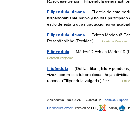
Rosoideae genus = Filipendula genus auth
Filipendula ulmaria
— El estilo de esta trad
hispanohablante nativo y no has participado
estilo de ésta u otras traducciones ya aca
Filipendula ulmaria
— Echtes Mädesüß Echte
Rosenähnliche (Rosidae) …
Deutsch Wikipedia
Filipendula
— Mädesüß Echtes Mädesüß (Fil
Deutsch Wikipedia
filipéndula
— (Del lat. filum, hilo + pendul
vivaz, con raíces tuberculosas, hojas dividid
rosado. (Filipendula vulgaris.) * * *… …
Encic
© Academic, 2000-2026
Contact us:
Technical Support
,
Dictionaries export
, created on PHP,
Joomla,
Dr