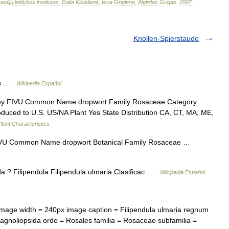
pedijų
leidybos
institutas
.
Dalia
Kisielienė
,
Ieva
Grigienė
,
Algirdas
Grigas
.
2007
.
Knollen-Spierstaude
ris …
Wikipedia Español
y FIVU Common Name dropwort Family Rosaceae Category
roduced to U.S. US/NA Plant Yes State Distribution CA, CT, MA, ME,
ant Characteristics
VU Common Name dropwort Botanical Family Rosaceae …
 ? Filipendula Filipendula ulmaria Clasificac …
Wikipedia Español
mage width = 240px image caption = Filipendula ulmaria regnum
Magnoliopsida ordo = Rosales familia = Rosaceae subfamilia =