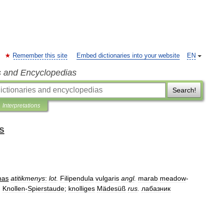
Remember this site
Embed dictionaries into your website
EN
s and Encyclopedias
Search!
Interpretations
s
nas
atitikmenys
:
lot
.
Filipendula
vulgaris
angl
.
marab
meadow
-
;
Knollen
-
Spierstaude
;
knolliges
Mädesüß
rus
.
лабазник