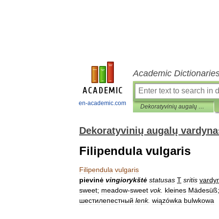
Academic Dictionarie
en-academic.com
Dekoratyvinių augalų vardynas
Dekoratyvinių augalų vardyna
Filipendula vulgaris
Filipendula
vulgaris
pievinė
vingiorykštė
statusas
T
sritis
vardy
sweet
;
meadow
-
sweet
vok
.
kleines
Mädesüß
шестилепестный
lenk
.
wiązówka
bulwkowa