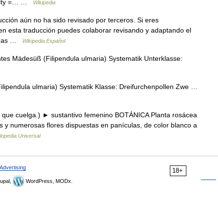
ority =… …
Wikipedia
ucción aún no ha sido revisado por terceros. Si eres
 en esta traducción puedes colaborar revisando y adaptando el
badas …
Wikipedia Español
s Mädesüß (Filipendula ulmaria) Systematik Unterklasse:
ipendula ulmaria) Systematik Klasse: Dreifurchenpollen Zwe …
us, que cuelga.) ► sustantivo femenino BOTÁNICA Planta rosácea
as y numerosas flores dispuestas en panículas, de color blanco a
lopedia Universal
Advertising
18+
upal,
WordPress, MODx.