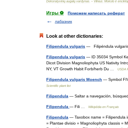
Dekoratyvinių
augalų
vardynas
. –
Vilnius:
Mokslo
ir
enciklo
Игры ⚽
Поможем написать реферат
лабазник
Look at other dictionaries:
Filipendula vulgaris
— Filipéndula vulga
Filipendula vulgaris
— ID 35034 Symbol Ke
Dicot Division Magnoliophyta US Nativity Int
NY, VT Growth Habit Forb/herb Du …
USDA Pl
Filipendula vulgaris Moench
— Symbol FI
Scientific plant list
Filipendula
— Saltar a navegación, búsqueda
Filipendula
— Fili …
Wikipédia en Français
Filipendula
— Taxobox name = Filipendula i
= Plantae divisio = Magnoliophyta classis = 